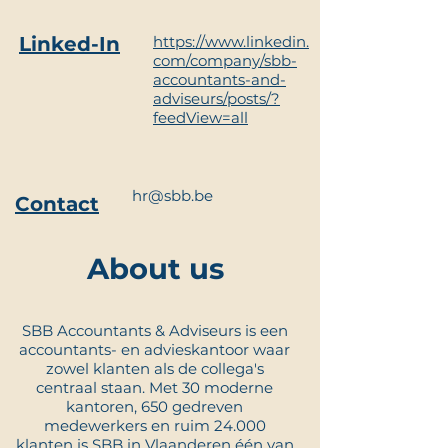
Linked-In
https://www.linkedin.
com/company/sbb-
accountants-and-
adviseurs/posts/?
feedView=all
hr@sbb.be
Contact
About us
SBB Accountants & Adviseurs is een
accountants- en advieskantoor waar
zowel klanten als de collega's
centraal staan. Met 30 moderne
kantoren, 650 gedreven
medewerkers en ruim 24.000
klanten is SBB in Vlaanderen één van